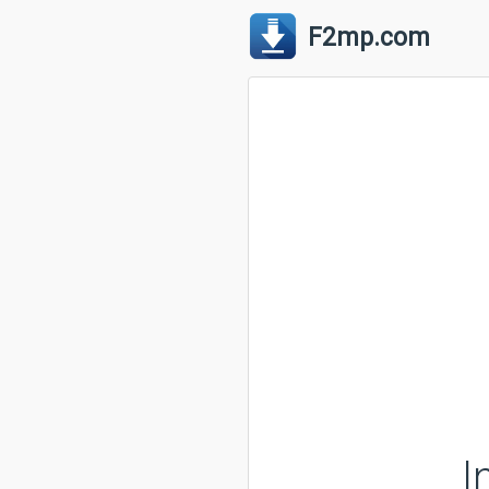
F2mp.com
I