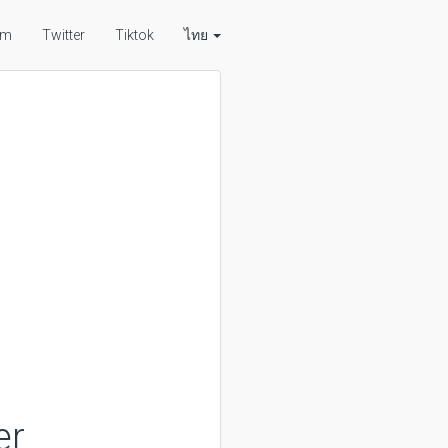
am
Twitter
Tiktok
ไทย
er