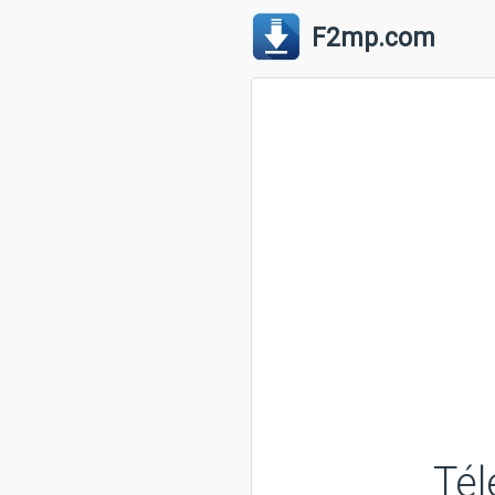
F2mp.com
Tél