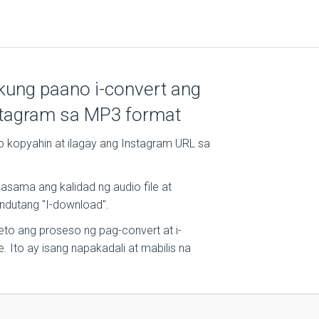
 kung paano i-convert ang
stagram sa MP3 format
o kopyahin at ilagay ang Instagram URL sa
kasama ang kalidad ng audio file at
indutang "I-download".
to ang proseso ng pag-convert at i-
. Ito ay isang napakadali at mabilis na