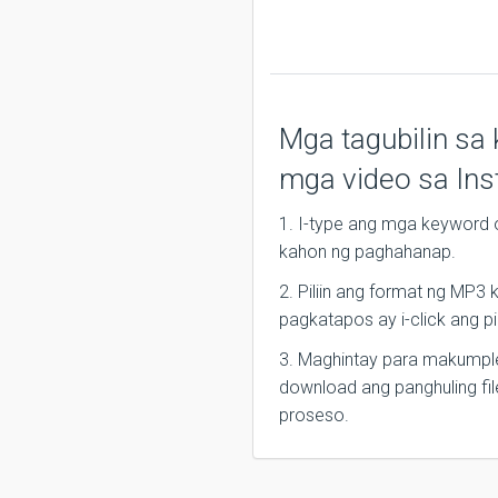
Mga tagubilin sa
mga video sa In
1. I-type ang mga keyword 
kahon ng paghahanap.
2. Piliin ang format ng MP3 
pagkatapos ay i-click ang p
3. Maghintay para makumple
download ang panghuling file
proseso.