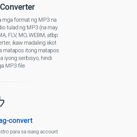
Converter
sa mga format ng MP3 na
dio tulad ng MP3 (na may
MA, FLV, MO, WEBM, atbp
er, ikaw madaling iikot
ta matapos itong matapos.
 iyong serbisyo, hindi
a MP3 file.
ag-convert
stro para sa isang account