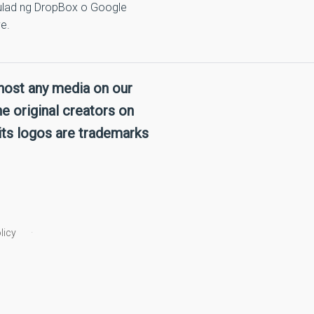
tulad ng DropBox o Google
ve.
host any media on our
e original creators on
its logos are trademarks
licy