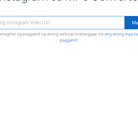
Ma
magitan ng paggamit ng aming serbisyo tinatanggap mo
ang aming mga tun
paggamit.