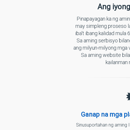
Ang iyon
Pinapayagan ka ng amin
may simpleng proseso la
iba't ibang kalidad mu
Sa aming serbisyo bila
ang milyun-milyong mga v
Sa aming website bila
kailanman 
Ganap na mga pl
Sinusuportahan ng aming 