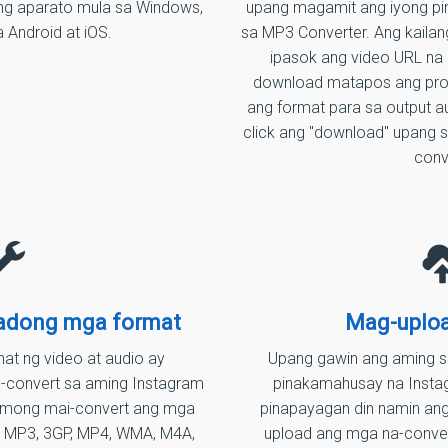
 ng aparato mula sa Windows,
upang magamit ang iyong p
 Android at iOS.
sa MP3 Converter. Ang kaila
ipasok ang video URL na n
download matapos ang prose
ang format para sa output au
click ang "download" upang 
conv
adong mga format
Mag-uploa
at ng video at audio ay
Upang gawin ang aming s
g-convert sa aming Instagram
pinakamahusay na Insta
i mong mai-convert ang mga
pinapayagan din namin an
sa MP3, 3GP, MP4, WMA, M4A,
upload ang mga na-convert