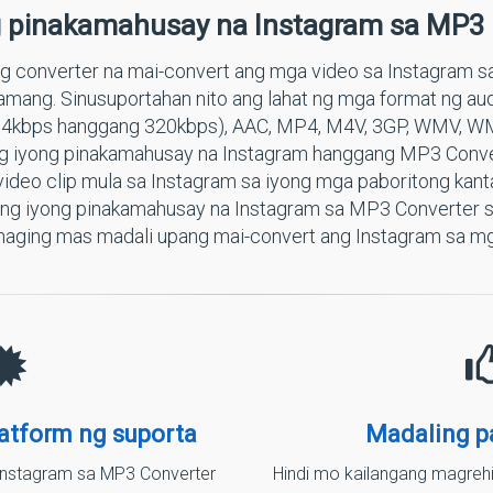
g pinakamahusay na Instagram sa MP3 
g converter na mai-convert ang mga video sa Instagram 
mang. Sinusuportahan nito ang lahat ng mga format ng au
la 64kbps hanggang 320kbps), AAC, MP4, M4V, 3GP, WMV, W
ng iyong pinakamahusay na Instagram hanggang MP3 Convert
ideo clip mula sa Instagram sa iyong mga paboritong kan
ng iyong pinakamahusay na Instagram sa MP3 Converter sa
naging mas madali upang mai-convert ang Instagram sa mg
atform ng suporta
Madaling p
Instagram sa MP3 Converter
Hindi mo kailangang magrehi