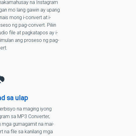
inakamahusay na Instagram
ngan mo lang gawin ay upang
ais mong i-convert at i-
so ng pag-convert. Piliin
dio file at pagkatapos ay i-
simulan ang proseso ng pag-
ert.
d sa ulap
erbisyo na maging iyong
gram sa MP3 Converter,
g mga gumagamit na mai-
 na file sa kanilang mga