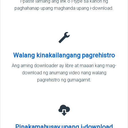
I-paste lamang ang link o i-type sa kahon ng
paghahanap upang maghanda upang i-download.
Walang kinakailangang pagrehistro
Ang aming downloader ay libre at maaari kang mag-
download ng anumang video nang walang
pagrehistro ng gumagamit.
Pinakamahusay upang i-download