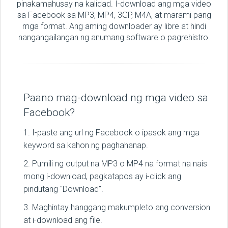
pinakamahusay na kalidad. I-download ang mga video
sa Facebook sa MP3, MP4, 3GP, M4A, at marami pang
mga format. Ang aming downloader ay libre at hindi
nangangailangan ng anumang software o pagrehistro.
Paano mag-download ng mga video sa
Facebook?
1. I-paste ang url ng Facebook o ipasok ang mga
keyword sa kahon ng paghahanap.
2. Pumili ng output na MP3 o MP4 na format na nais
mong i-download, pagkatapos ay i-click ang
pindutang "Download".
3. Maghintay hanggang makumpleto ang conversion
at i-download ang file.